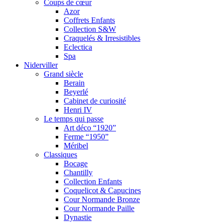
Coups de cœur
Azor
Coffrets Enfants
Collection S&W
Craquelés & Irresistibles
Eclectica
Spa
Niderviller
Grand siècle
Berain
Beyerlé
Cabinet de curiosité
Henri IV
Le temps qui passe
Art déco “1920”
Ferme “1950”
Méribel
Classiques
Bocage
Chantilly
Collection Enfants
Coquelicot & Capucines
Cour Normande Bronze
Cour Normande Paille
Dynastie