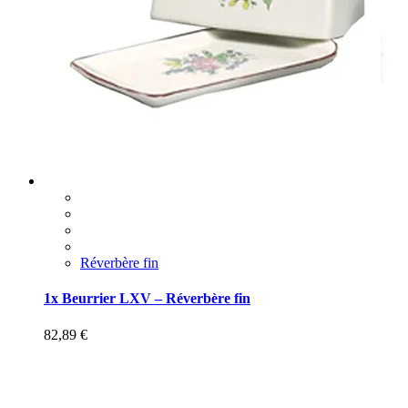
Réverbère fin
1x Beurrier LXV – Réverbère fin
82,89
€