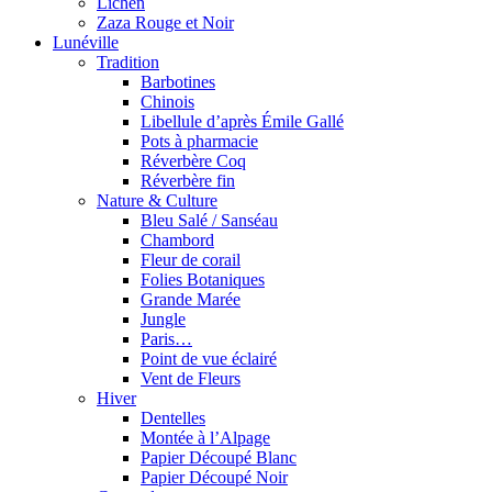
Lichen
Zaza Rouge et Noir
Lunéville
Tradition
Barbotines
Chinois
Libellule d’après Émile Gallé
Pots à pharmacie
Réverbère Coq
Réverbère fin
Nature & Culture
Bleu Salé / Sanséau
Chambord
Fleur de corail
Folies Botaniques
Grande Marée
Jungle
Paris…
Point de vue éclairé
Vent de Fleurs
Hiver
Dentelles
Montée à l’Alpage
Papier Découpé Blanc
Papier Découpé Noir