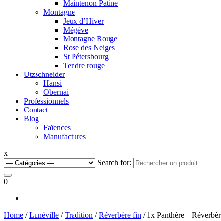
Maintenon Patine
Montagne
Jeux d’Hiver
Mégève
Montagne Rouge
Rose des Neiges
St Pétersbourg
Tendre rouge
Utzschneider
Hansi
Obernai
Professionnels
Contact
Blog
Faïences
Manufactures
x
Search for:
0
Home
/
Lunéville
/
Tradition
/
Réverbère fin
/ 1x Panthère – Réverbèr