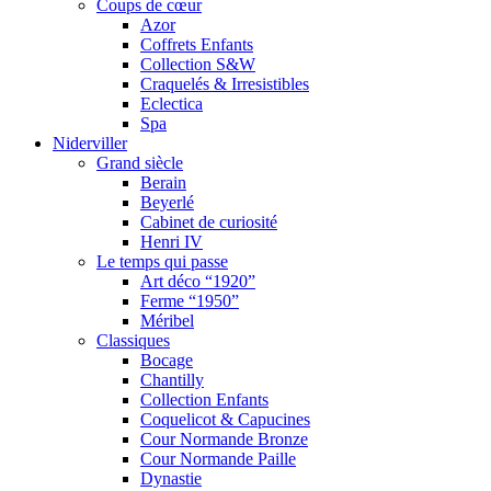
Coups de cœur
Azor
Coffrets Enfants
Collection S&W
Craquelés & Irresistibles
Eclectica
Spa
Niderviller
Grand siècle
Berain
Beyerlé
Cabinet de curiosité
Henri IV
Le temps qui passe
Art déco “1920”
Ferme “1950”
Méribel
Classiques
Bocage
Chantilly
Collection Enfants
Coquelicot & Capucines
Cour Normande Bronze
Cour Normande Paille
Dynastie