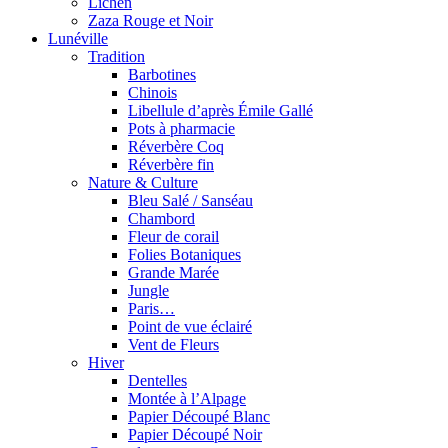
Lichen
Zaza Rouge et Noir
Lunéville
Tradition
Barbotines
Chinois
Libellule d’après Émile Gallé
Pots à pharmacie
Réverbère Coq
Réverbère fin
Nature & Culture
Bleu Salé / Sanséau
Chambord
Fleur de corail
Folies Botaniques
Grande Marée
Jungle
Paris…
Point de vue éclairé
Vent de Fleurs
Hiver
Dentelles
Montée à l’Alpage
Papier Découpé Blanc
Papier Découpé Noir