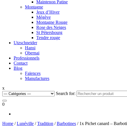
Maintenon Patine
Montagne
Jeux d’Hiver
Mégève
Montagne Rouge
Rose des Neiges
St Pétersbourg
Tendre rouge
Utzschneider
Hansi
Obernai
Professionnels
Contact
Blog
Faïences
Manufactures
x
Search for:
0
Home
/
Lunéville
/
Tradition
/
Barbotines
/ 1x Pichet canard – Barbot