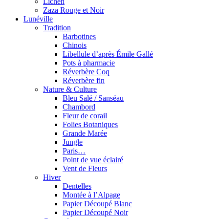
Lichen
Zaza Rouge et Noir
Lunéville
Tradition
Barbotines
Chinois
Libellule d’après Émile Gallé
Pots à pharmacie
Réverbère Coq
Réverbère fin
Nature & Culture
Bleu Salé / Sanséau
Chambord
Fleur de corail
Folies Botaniques
Grande Marée
Jungle
Paris…
Point de vue éclairé
Vent de Fleurs
Hiver
Dentelles
Montée à l’Alpage
Papier Découpé Blanc
Papier Découpé Noir