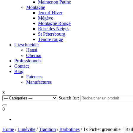
Maintenon Patine
Montagne
Jeux d’Hiver
Mégève
Montagne Rouge
Rose des Neiges
St Pétersbourg
Tendre rouge
Utzschneider
Hansi
Obernai
Professionnels
Contact
Blog
Faïences
Manufactures
x
Search for:
0
Home
/
Lunéville
/
Tradition
/
Barbotines
/ 1x Pichet grenouille – Bar