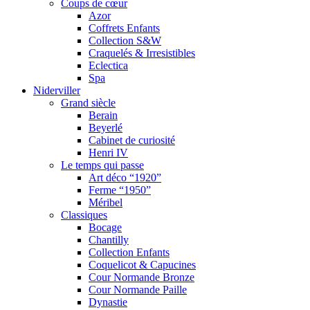
Coups de cœur
Azor
Coffrets Enfants
Collection S&W
Craquelés & Irresistibles
Eclectica
Spa
Niderviller
Grand siècle
Berain
Beyerlé
Cabinet de curiosité
Henri IV
Le temps qui passe
Art déco “1920”
Ferme “1950”
Méribel
Classiques
Bocage
Chantilly
Collection Enfants
Coquelicot & Capucines
Cour Normande Bronze
Cour Normande Paille
Dynastie