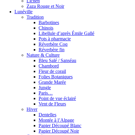
Lichen
Zaza Rouge et Noir
Lunéville
Tradition
Barbotines
Chinois
Libellule d’après Émile Gallé
Pots à pharmacie
Réverbère Coq
Réverbère fin
Nature & Culture
Bleu Salé / Sanséau
Chambord
Fleur de corail
Folies Botaniques
Grande Marée
Jungle
Paris…
Point de vue éclairé
Vent de Fleurs
Hiver
Dentelles
Montée à l’Alpage
Papier Découpé Blanc
Papier Découpé Noir