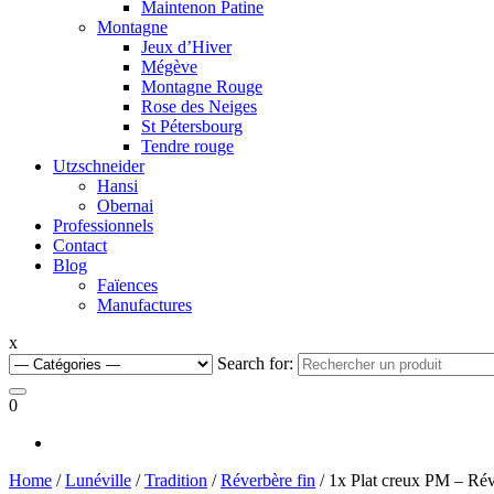
Maintenon Patine
Montagne
Jeux d’Hiver
Mégève
Montagne Rouge
Rose des Neiges
St Pétersbourg
Tendre rouge
Utzschneider
Hansi
Obernai
Professionnels
Contact
Blog
Faïences
Manufactures
x
Search for:
0
Home
/
Lunéville
/
Tradition
/
Réverbère fin
/ 1x Plat creux PM – Rév