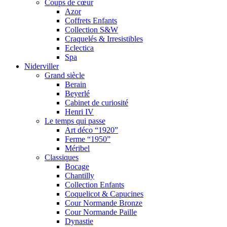
Coups de cœur
Azor
Coffrets Enfants
Collection S&W
Craquelés & Irresistibles
Eclectica
Spa
Niderviller
Grand siècle
Berain
Beyerlé
Cabinet de curiosité
Henri IV
Le temps qui passe
Art déco “1920”
Ferme “1950”
Méribel
Classiques
Bocage
Chantilly
Collection Enfants
Coquelicot & Capucines
Cour Normande Bronze
Cour Normande Paille
Dynastie