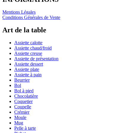
Mentions Légales
Conditions Générales de Vente
Art de la table
Assiette calotte
Assiette chaud/froid
Assiette creuse
Assiette de présentation
Assiette dessert
Assiette plate
Assiette à pain
Beurrier
Bol
Bol à pied
Chocolatière
Coquetier
Coupelle
Crémier
Moule
Mug
Pelle à tarte