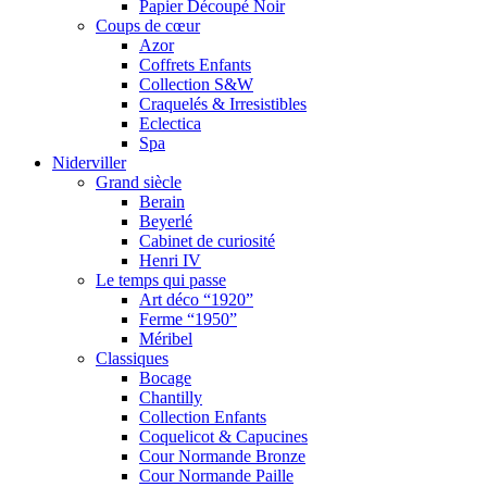
Papier Découpé Noir
Coups de cœur
Azor
Coffrets Enfants
Collection S&W
Craquelés & Irresistibles
Eclectica
Spa
Niderviller
Grand siècle
Berain
Beyerlé
Cabinet de curiosité
Henri IV
Le temps qui passe
Art déco “1920”
Ferme “1950”
Méribel
Classiques
Bocage
Chantilly
Collection Enfants
Coquelicot & Capucines
Cour Normande Bronze
Cour Normande Paille