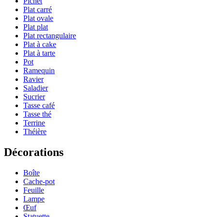
Pichet
Plat carré
Plat ovale
Plat plat
Plat rectangulaire
Plat à cake
Plat à tarte
Pot
Ramequin
Ravier
Saladier
Sucrier
Tasse café
Tasse thé
Terrine
Théière
Décorations
Boîte
Cache-pot
Feuille
Lampe
Œuf
Statuette