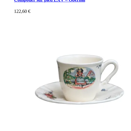
122,60
€