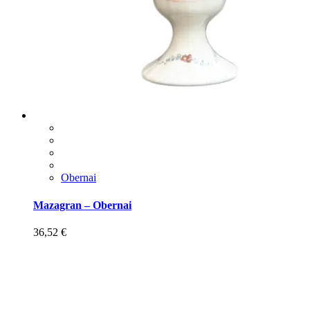
Obernai
Mazagran – Obernai
36,52
€