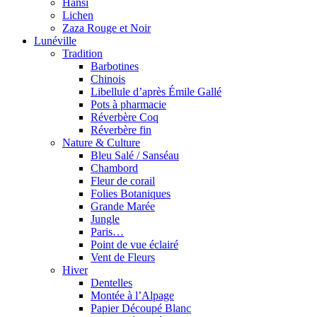
Hansi
Lichen
Zaza Rouge et Noir
Lunéville
Tradition
Barbotines
Chinois
Libellule d’après Émile Gallé
Pots à pharmacie
Réverbère Coq
Réverbère fin
Nature & Culture
Bleu Salé / Sanséau
Chambord
Fleur de corail
Folies Botaniques
Grande Marée
Jungle
Paris…
Point de vue éclairé
Vent de Fleurs
Hiver
Dentelles
Montée à l’Alpage
Papier Découpé Blanc