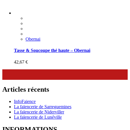
Obernai
Tasse & Soucoupe thé haute – Obernai
42,67
€
Articles récents
InfoFaience
La faïencerie de Sarreguemines
La faïencerie de Niderviller
La faïencerie de Lunéville
INFORMATIONS