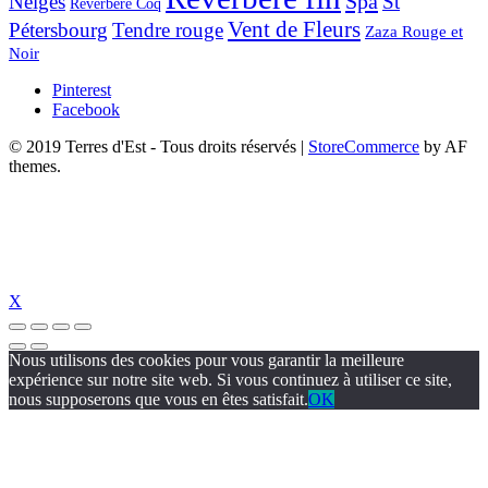
Spa
Neiges
St
Réverbère Coq
Vent de Fleurs
Pétersbourg
Tendre rouge
Zaza Rouge et
Noir
Pinterest
Facebook
© 2019 Terres d'Est - Tous droits réservés
|
StoreCommerce
by AF
themes.
X
Nous utilisons des cookies pour vous garantir la meilleure
expérience sur notre site web. Si vous continuez à utiliser ce site,
nous supposerons que vous en êtes satisfait.
OK
dizipal