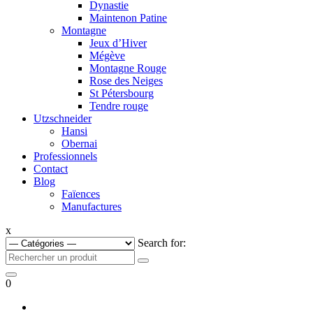
Dynastie
Maintenon Patine
Montagne
Jeux d’Hiver
Mégève
Montagne Rouge
Rose des Neiges
St Pétersbourg
Tendre rouge
Utzschneider
Hansi
Obernai
Professionnels
Contact
Blog
Faïences
Manufactures
x
Search for:
0