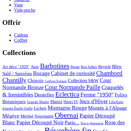
Vase
Vide-poche
Offrir
Cadeau
Coffret
Collections
Barbotines
Bleu
Art déco "1920"
Azor
Beyerlé
Berain
Best Sellers
Chambord
Bocage
Cabinet de curiosité
Salé / Sanséau
Chantilly
Cour
Chinois
Collection S&W
Coffrets Enfants
Cour Normande Paille
Normande Bronze
Craquelés
Eclectica
& Irresistibles
Ferme "1950"
Dentelles
Folies
Jeux d'Hiver
Botaniques
Hansi
Grande Marée
Henri IV
Libellule
Montagne Rouge
Montée à l'Alpage
Lichen
d'après Émile Gallé
Obernai
Papier Découpé
Mégève
Nouveautés
Méribel
Blanc
Papier Découpé Noir
Rose des
Paris...
Pots à pharmacie
Réverbère fin