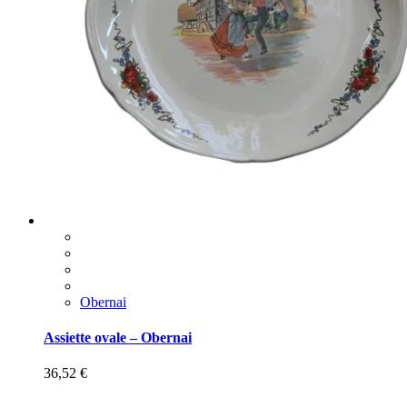
Obernai
Assiette ovale – Obernai
36,52
€