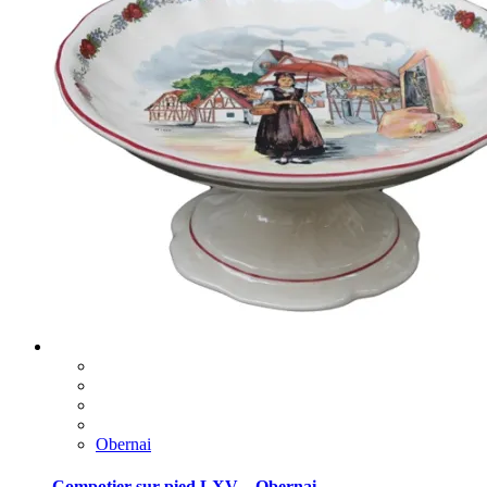
Obernai
Compotier sur pied LXV – Obernai