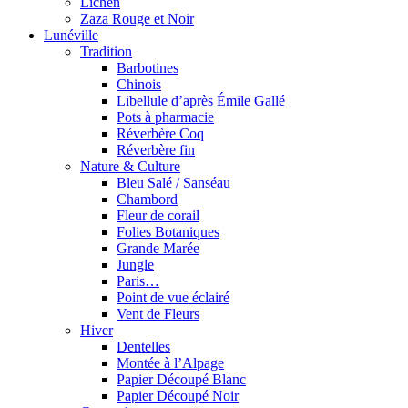
Lichen
Zaza Rouge et Noir
Lunéville
Tradition
Barbotines
Chinois
Libellule d’après Émile Gallé
Pots à pharmacie
Réverbère Coq
Réverbère fin
Nature & Culture
Bleu Salé / Sanséau
Chambord
Fleur de corail
Folies Botaniques
Grande Marée
Jungle
Paris…
Point de vue éclairé
Vent de Fleurs
Hiver
Dentelles
Montée à l’Alpage
Papier Découpé Blanc
Papier Découpé Noir