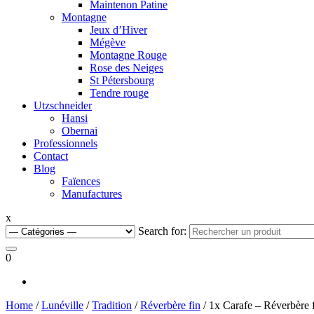
Maintenon Patine
Montagne
Jeux d’Hiver
Mégève
Montagne Rouge
Rose des Neiges
St Pétersbourg
Tendre rouge
Utzschneider
Hansi
Obernai
Professionnels
Contact
Blog
Faïences
Manufactures
x
Search for:
0
Home
/
Lunéville
/
Tradition
/
Réverbère fin
/ 1x Carafe – Réverbère 