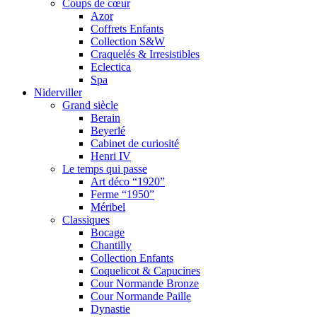
Coups de cœur
Azor
Coffrets Enfants
Collection S&W
Craquelés & Irresistibles
Eclectica
Spa
Niderviller
Grand siècle
Berain
Beyerlé
Cabinet de curiosité
Henri IV
Le temps qui passe
Art déco “1920”
Ferme “1950”
Méribel
Classiques
Bocage
Chantilly
Collection Enfants
Coquelicot & Capucines
Cour Normande Bronze
Cour Normande Paille
Dynastie