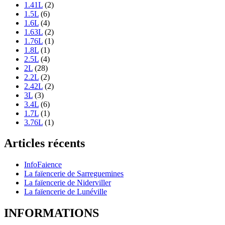
1.41L
(2)
1.5L
(6)
1.6L
(4)
1.63L
(2)
1.76L
(1)
1.8L
(1)
2.5L
(4)
2L
(28)
2.2L
(2)
2.42L
(2)
3L
(3)
3.4L
(6)
1.7L
(1)
3.76L
(1)
Articles récents
InfoFaience
La faïencerie de Sarreguemines
La faïencerie de Niderviller
La faïencerie de Lunéville
INFORMATIONS