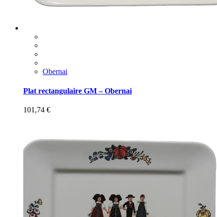
Obernai
Plat rectangulaire GM – Obernai
101,74
€