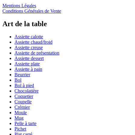
Mentions Légales
Conditions Générales de Vente
Art de la table
Assiette calotte
Assiette chaud/froid
Assiette creuse
Assiette de présentation
Assiette dessert
Assiette plate
Assiette à pain
Beurrier
Bol
Bol à pied
Chocolatière
Coquetier
Coupelle
Crémier
Moule
Mug
Pelle à tarte
Pichet
Plat carré