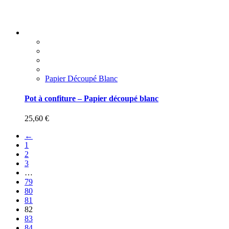
Papier Découpé Blanc
Pot à confiture – Papier découpé blanc
25,60
€
←
1
2
3
…
79
80
81
82
83
84