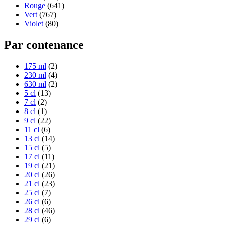
Rouge
(641)
Vert
(767)
Violet
(80)
Par contenance
175 ml
(2)
230 ml
(4)
630 ml
(2)
5 cl
(13)
7 cl
(2)
8 cl
(1)
9 cl
(22)
11 cl
(6)
13 cl
(14)
15 cl
(5)
17 cl
(11)
19 cl
(21)
20 cl
(26)
21 cl
(23)
25 cl
(7)
26 cl
(6)
28 cl
(46)
29 cl
(6)