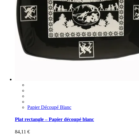
Papier Découpé Blanc
Plat rectangle – Papier découpé blanc
84,11
€