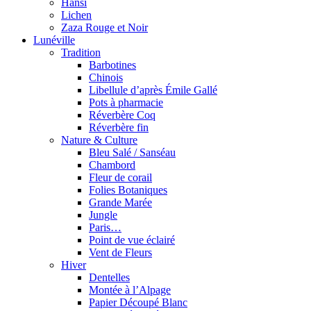
Hansi
Lichen
Zaza Rouge et Noir
Lunéville
Tradition
Barbotines
Chinois
Libellule d’après Émile Gallé
Pots à pharmacie
Réverbère Coq
Réverbère fin
Nature & Culture
Bleu Salé / Sanséau
Chambord
Fleur de corail
Folies Botaniques
Grande Marée
Jungle
Paris…
Point de vue éclairé
Vent de Fleurs
Hiver
Dentelles
Montée à l’Alpage
Papier Découpé Blanc