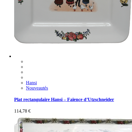
Hansi
Nouveautés
Plat rectangulaire Hansi – Faïence d’Utzschneider
114,78
€