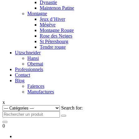
Dynastie
Maintenon Patine
Montagne
Jeux d’Hiver
Mégève
Montagne Rouge
Rose des Neiges
St Pétersbourg
Tendre rouge
Utzschneider
Hansi
Obernai
Professionnels
Contact
Blog
Faïences
Manufactures
x
Search for:
0