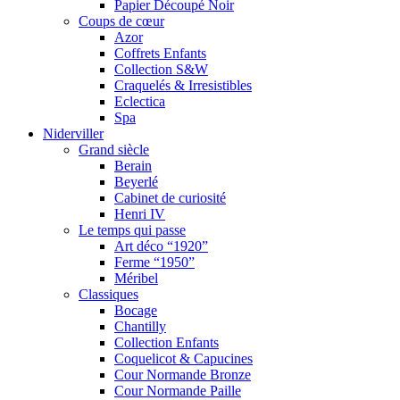
Papier Découpé Noir
Coups de cœur
Azor
Coffrets Enfants
Collection S&W
Craquelés & Irresistibles
Eclectica
Spa
Niderviller
Grand siècle
Berain
Beyerlé
Cabinet de curiosité
Henri IV
Le temps qui passe
Art déco “1920”
Ferme “1950”
Méribel
Classiques
Bocage
Chantilly
Collection Enfants
Coquelicot & Capucines
Cour Normande Bronze
Cour Normande Paille