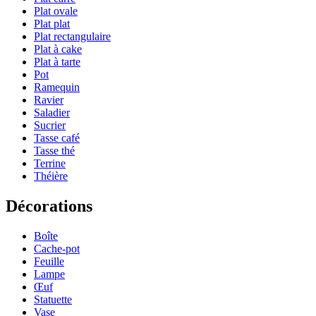
Plat ovale
Plat plat
Plat rectangulaire
Plat à cake
Plat à tarte
Pot
Ramequin
Ravier
Saladier
Sucrier
Tasse café
Tasse thé
Terrine
Théière
Décorations
Boîte
Cache-pot
Feuille
Lampe
Œuf
Statuette
Vase