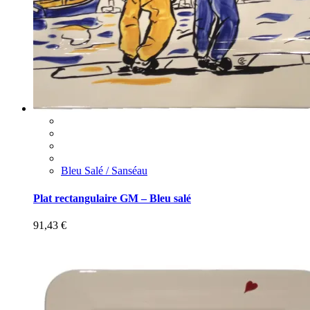
Bleu Salé / Sanséau
Plat rectangulaire GM – Bleu salé
91,43
€