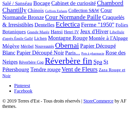
Chambord
Bocage
Cabinet de curiosité
Salé / Sanséau
Chantilly
Cour
Chinois
Collection S&W
Coffrets Enfants
Cour Normande Paille
Normande Bronze
Craquelés
Eclectica
& Irresistibles
Ferme "1950"
Dentelles
Folies
Jeux d'Hiver
Botaniques
Hansi
Grande Marée
Henri IV
Libellule
Montagne Rouge
Montée à l'Alpage
Lichen
d'après Émile Gallé
Obernai
Papier Découpé
Mégève
Nouveautés
Méribel
Blanc
Papier Découpé Noir
Rose des
Paris...
Pots à pharmacie
Réverbère fin
Spa
Neiges
St
Réverbère Coq
Vent de Fleurs
Pétersbourg
Tendre rouge
Zaza Rouge et
Noir
Pinterest
Facebook
© 2019 Terres d'Est - Tous droits réservés
|
StoreCommerce
by AF
themes.