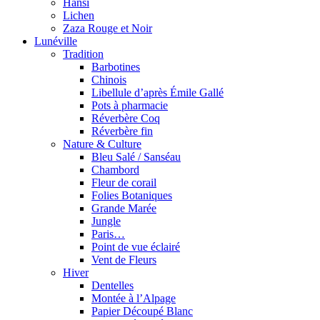
Hansi
Lichen
Zaza Rouge et Noir
Lunéville
Tradition
Barbotines
Chinois
Libellule d’après Émile Gallé
Pots à pharmacie
Réverbère Coq
Réverbère fin
Nature & Culture
Bleu Salé / Sanséau
Chambord
Fleur de corail
Folies Botaniques
Grande Marée
Jungle
Paris…
Point de vue éclairé
Vent de Fleurs
Hiver
Dentelles
Montée à l’Alpage
Papier Découpé Blanc