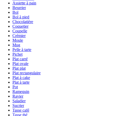
Assiette à pain
Beurrier
Bol
Bol à pied
Chocolatière
Coquetier
Coupelle
Crémier
Moule
Mug
Pelle à tarte
Pichet
Plat carré
Plat ovale
Plat plat
Plat rectangulaire
Plat à cake
Plat à tarte
Pot
Ramequin
Ravier
Saladier
Sucrier
Tasse café
Tasse thé