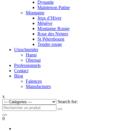
Dynastie
Maintenon Patine
Montagne
Jeux d’Hiver
Mégève
Montagne Rouge
Rose des Neiges
St Pétersbourg
Tendre rouge
Utzschneider
Hansi
Obernai
Professionnels
Contact
Blog
Faïences
Manufactures
x
Search for:
0