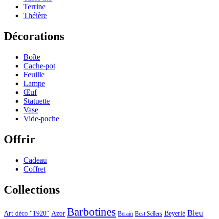
Terrine
Théière
Décorations
Boîte
Cache-pot
Feuille
Lampe
Œuf
Statuette
Vase
Vide-poche
Offrir
Cadeau
Coffret
Collections
Barbotines
Bleu
Art déco "1920"
Azor
Beyerlé
Berain
Best Sellers