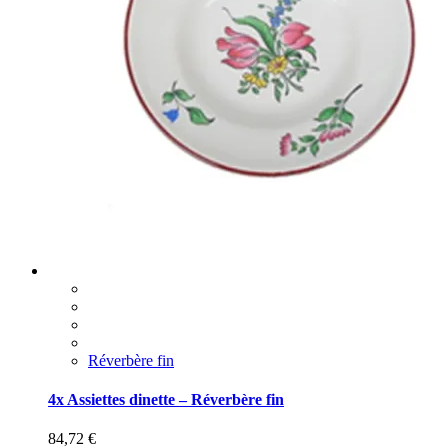
Réverbère fin
4x Assiettes dinette – Réverbère fin
84,72
€