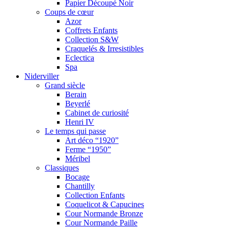
Papier Découpé Noir
Coups de cœur
Azor
Coffrets Enfants
Collection S&W
Craquelés & Irresistibles
Eclectica
Spa
Niderviller
Grand siècle
Berain
Beyerlé
Cabinet de curiosité
Henri IV
Le temps qui passe
Art déco “1920”
Ferme “1950”
Méribel
Classiques
Bocage
Chantilly
Collection Enfants
Coquelicot & Capucines
Cour Normande Bronze
Cour Normande Paille