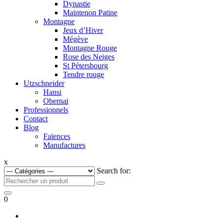
Dynastie
Maintenon Patine
Montagne
Jeux d’Hiver
Mégève
Montagne Rouge
Rose des Neiges
St Pétersbourg
Tendre rouge
Utzschneider
Hansi
Obernai
Professionnels
Contact
Blog
Faïences
Manufactures
x
Search for:
0