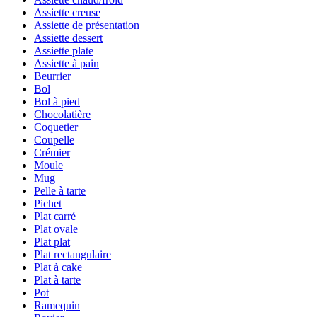
Assiette creuse
Assiette de présentation
Assiette dessert
Assiette plate
Assiette à pain
Beurrier
Bol
Bol à pied
Chocolatière
Coquetier
Coupelle
Crémier
Moule
Mug
Pelle à tarte
Pichet
Plat carré
Plat ovale
Plat plat
Plat rectangulaire
Plat à cake
Plat à tarte
Pot
Ramequin