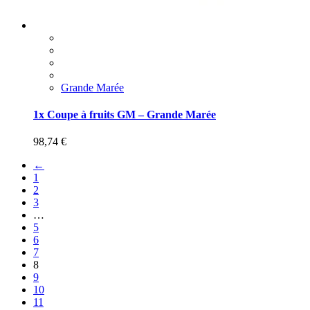
Grande Marée
1x Coupe à fruits GM – Grande Marée
98,74
€
←
1
2
3
…
5
6
7
8
9
10
11