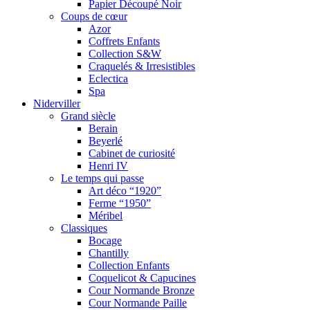
Papier Découpé Noir
Coups de cœur
Azor
Coffrets Enfants
Collection S&W
Craquelés & Irresistibles
Eclectica
Spa
Niderviller
Grand siècle
Berain
Beyerlé
Cabinet de curiosité
Henri IV
Le temps qui passe
Art déco “1920”
Ferme “1950”
Méribel
Classiques
Bocage
Chantilly
Collection Enfants
Coquelicot & Capucines
Cour Normande Bronze
Cour Normande Paille