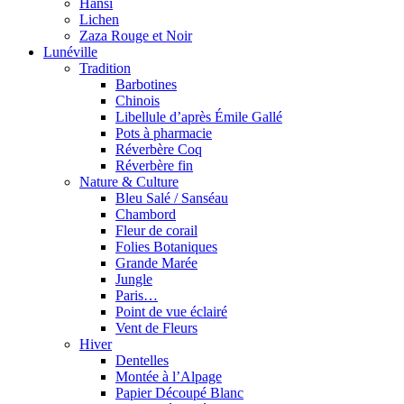
Hansi
Lichen
Zaza Rouge et Noir
Lunéville
Tradition
Barbotines
Chinois
Libellule d’après Émile Gallé
Pots à pharmacie
Réverbère Coq
Réverbère fin
Nature & Culture
Bleu Salé / Sanséau
Chambord
Fleur de corail
Folies Botaniques
Grande Marée
Jungle
Paris…
Point de vue éclairé
Vent de Fleurs
Hiver
Dentelles
Montée à l’Alpage
Papier Découpé Blanc