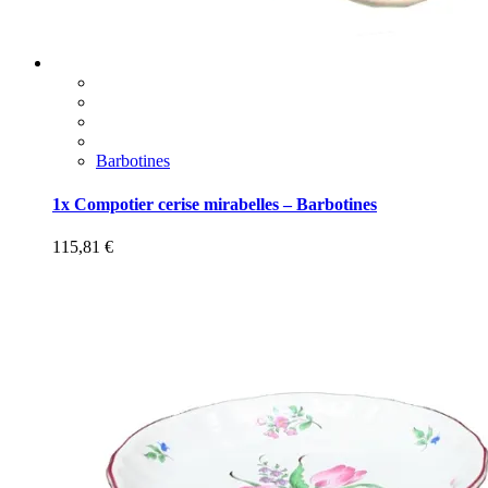
Barbotines
1x Compotier cerise mirabelles – Barbotines
115,81
€