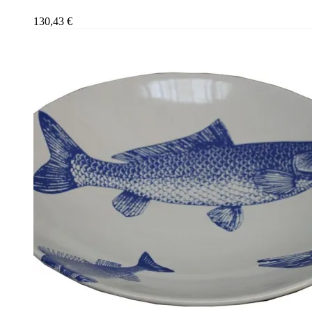
130,43
€