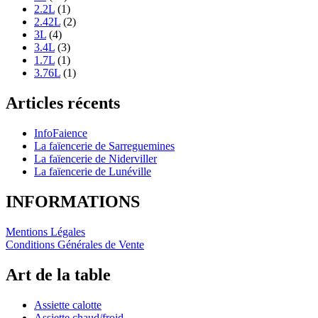
2.2L
(1)
2.42L
(2)
3L
(4)
3.4L
(3)
1.7L
(1)
3.76L
(1)
Articles récents
InfoFaience
La faïencerie de Sarreguemines
La faïencerie de Niderviller
La faïencerie de Lunéville
INFORMATIONS
Mentions Légales
Conditions Générales de Vente
Art de la table
Assiette calotte
Assiette chaud/froid