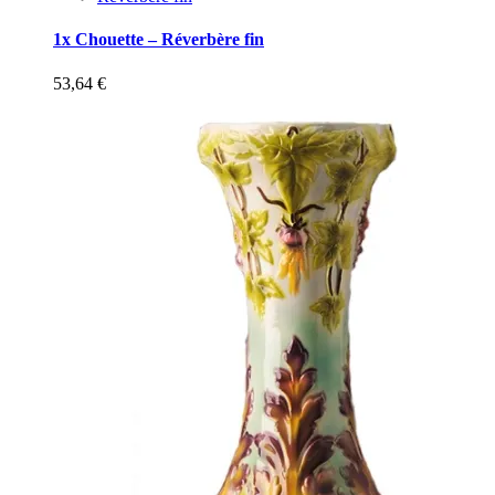
1x Chouette – Réverbère fin
53,64
€