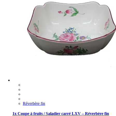
Réverbère fin
1x Coupe à fruits / Saladier carré LXV – Réverbère fin