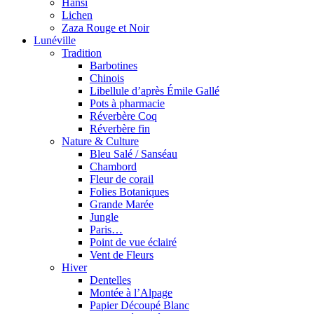
Hansi
Lichen
Zaza Rouge et Noir
Lunéville
Tradition
Barbotines
Chinois
Libellule d’après Émile Gallé
Pots à pharmacie
Réverbère Coq
Réverbère fin
Nature & Culture
Bleu Salé / Sanséau
Chambord
Fleur de corail
Folies Botaniques
Grande Marée
Jungle
Paris…
Point de vue éclairé
Vent de Fleurs
Hiver
Dentelles
Montée à l’Alpage
Papier Découpé Blanc