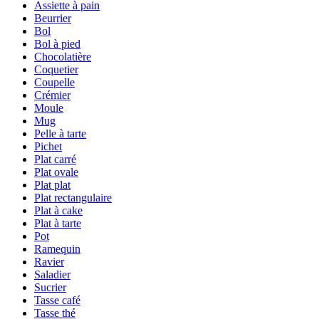
Assiette à pain
Beurrier
Bol
Bol à pied
Chocolatière
Coquetier
Coupelle
Crémier
Moule
Mug
Pelle à tarte
Pichet
Plat carré
Plat ovale
Plat plat
Plat rectangulaire
Plat à cake
Plat à tarte
Pot
Ramequin
Ravier
Saladier
Sucrier
Tasse café
Tasse thé