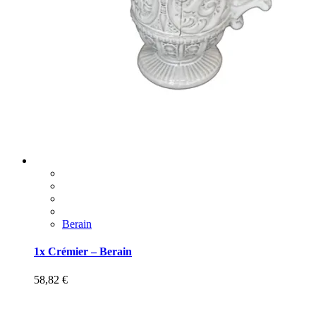
Berain
1x Crémier – Berain
58,82
€