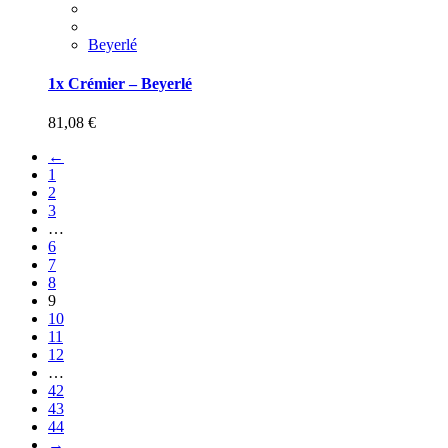
Beyerlé
1x Crémier – Beyerlé
81,08
€
←
1
2
3
…
6
7
8
9
10
11
12
…
42
43
44
→