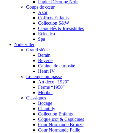
Papier Découpé Noir
Coups de cœur
Azor
Coffrets Enfants
Collection S&W
Craquelés & Irresistibles
Eclectica
Spa
Niderviller
Grand siècle
Berain
Beyerlé
Cabinet de curiosité
Henri IV
Le temps qui passe
Art déco “1920”
Ferme “1950”
Méribel
Classiques
Bocage
Chantilly
Collection Enfants
Coquelicot & Capucines
Cour Normande Bronze
Cour Normande Paille