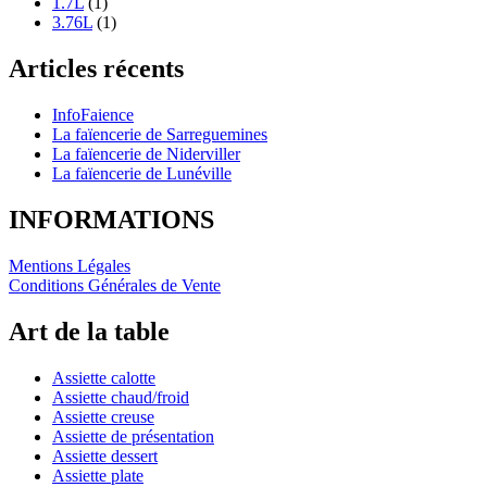
1.7L
(1)
3.76L
(1)
Articles récents
InfoFaience
La faïencerie de Sarreguemines
La faïencerie de Niderviller
La faïencerie de Lunéville
INFORMATIONS
Mentions Légales
Conditions Générales de Vente
Art de la table
Assiette calotte
Assiette chaud/froid
Assiette creuse
Assiette de présentation
Assiette dessert
Assiette plate