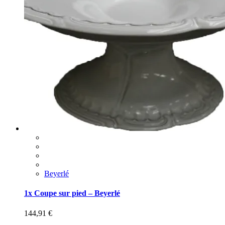
Beyerlé
1x Coupe sur pied – Beyerlé
144,91
€