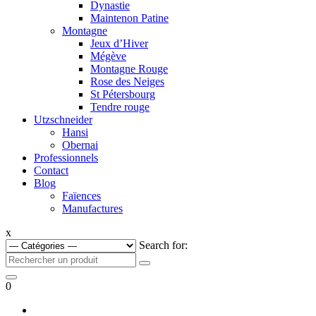
Dynastie
Maintenon Patine
Montagne
Jeux d’Hiver
Mégève
Montagne Rouge
Rose des Neiges
St Pétersbourg
Tendre rouge
Utzschneider
Hansi
Obernai
Professionnels
Contact
Blog
Faïences
Manufactures
x
Search for:
0